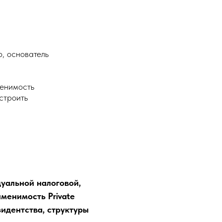
, основатель
менимость
строить
уальной налоговой,
менимость Private
зидентства, структуры