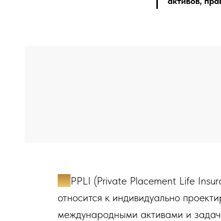
активов, пра
✔️
PPLI (Private Placement Life Ins
относится к индивидуально проекти
международными активами и задач