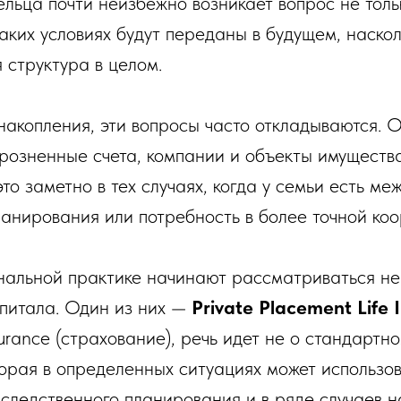
льца почти неизбежно возникает вопрос не тольк
аких условиях будут переданы в будущем, наско
 структура в целом.
накопления, эти вопросы часто откладываются. 
розненные счета, компании и объекты имущества
о заметно в тех случаях, когда у семьи есть ме
ланирования или потребность в более точной ко
нальной практике начинают рассматриваться не 
апитала. Один из них —
Private Placement Life 
urance (страхование), речь идет не о стандартн
торая в определенных ситуациях может использов
следственного планирования и в ряде случаев н