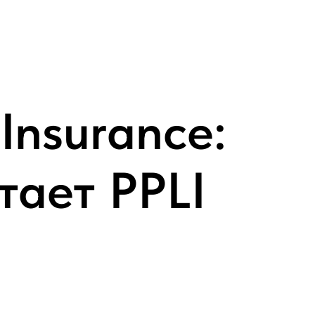
 Insurance:
тает PPLI