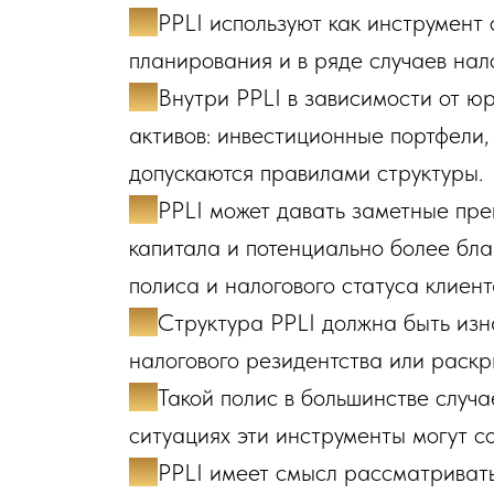
✔️
PPLI используют как инструмент
планирования и в ряде случаев нал
✔️
Внутри PPLI в зависимости от ю
активов: инвестиционные портфели,
допускаются правилами структуры.
✔️
PPLI может давать заметные пре
капитала и потенциально более бла
полиса и налогового статуса клиент
✔️
Структура PPLI должна быть изн
налогового резидентства или раск
✔️
Такой полис в большинстве случ
ситуациях эти инструменты могут с
✔️
PPLI имеет смысл рассматривать