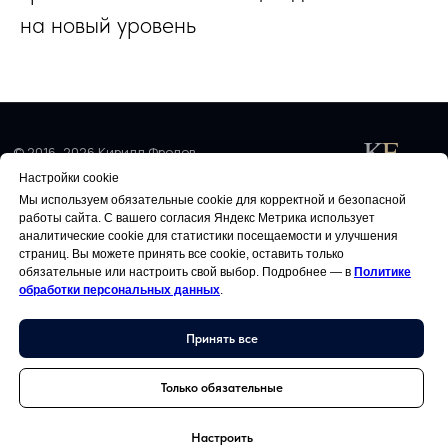
на новый уровень
K
F
© 2016–2026 Кирилл Фролов
Настройки cookie
PRIVATE WEALTH
Мы используем обязательные cookie для корректной и безопасной
работы сайта. С вашего согласия Яндекс Метрика использует
ДОКУМЕНТЫ
аналитические cookie для статистики посещаемости и улучшения
страниц. Вы можете принять все cookie, оставить только
Политика обработки персональных данных
обязательные или настроить свой выбор. Подробнее — в
Политике
обработки персональных данных
.
Условия использования
Отказ от ответственности
Принять все
Редакционная политика
Только обязательные
KF-FINANCE Private Wealth
Настроить