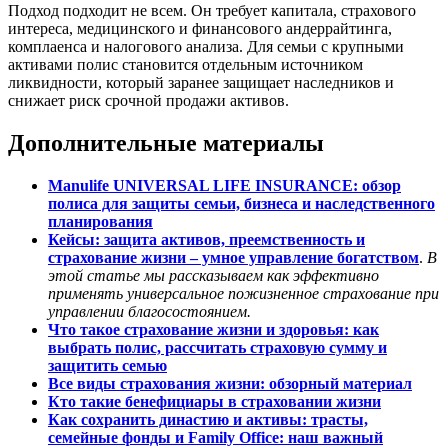
Подход подходит не всем. Он требует капитала, страхового
интереса, медицинского и финансового андеррайтинга,
комплаенса и налогового анализа. Для семьи с крупными
активами полис становится отдельным источником
ликвидности, который заранее защищает наследников и
снижает риск срочной продажи активов.
Дополнительные материалы
Manulife UNIVERSAL LIFE INSURANCE: обзор
полиса для защиты семьи, бизнеса и наследственного
планирования
Кейсы: защита активов, преемственность и
страхование жизни – умное управление богатством
.
В
этой статье мы рассказываем как эффективно
применять универсальное пожизненное страхование при
управлении благосостоянием.
Что такое страхование жизни и здоровья: как
выбрать полис, рассчитать страховую сумму и
защитить семью
Все виды страхования жизни: обзорный материал
Кто такие бенефициары в страховании жизни
Как сохранить династию и активы: трасты,
семейные фонды и Family Office: наш важный