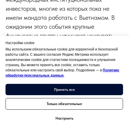
инвесторов, многие из которых пока не
имели мандата работать с Вьетнамом. В
ожидании этого события крупные
финансовые группы начинают усиливать
присутствие: открываются офисы,
Настройки cookie
Мы используем обязательные cookie для корректной и безопасной
создаются подразделения для работы с
работы сайта. С вашего согласия Яндекс Метрика использует
аналитические cookie для статистики посещаемости и улучшения
иностранными клиентами
(например,
страниц. Вы можете принять все cookie, оставить только
отдельные «корейские» или «японские»
обязательные или настроить свой выбор. Подробнее — в
Политике
обработки персональных данных
.
дески в банках, ориентированные на
обслуживание инвесторов из этих стран).
Принять все
Только обязательные
Уже сейчас в стране активно действуют
некоторые глобальные фонды и банки;
Настроить
упоминалось присутствие крупных