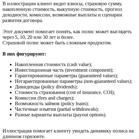
В иллюстрации клиент видит взносы, страховую сумму,
накопленную стоимость, выкупную стоимость, прогноз
доходности, комиссии, возможные выплаты и сценарии
развития договора.
Этот документ помогает понять, как полис может выглядеть
через 5, 10, 20 или 30 лет и более.
Страховой полис может быть сложным продуктом.
В них фигурируют:
Накопленная стоимость (cash value);
Инвестиционная часть (investment component);
Гарантированные параметры (guaranteed values);
Негарантированные параметры (non-guaranteed values);
Дивиденды (policy dividends);
Стоимость страхования (cost of insurance, COI);
Комиссии (fees and charges);
Возможность займов (policy loans);
Частичные изъятия (partial withdrawals);
Разные варианты выплаты (payout options).
Иллюстрация помогает клиенту увидеть динамику полиса на
длинном горизонте.