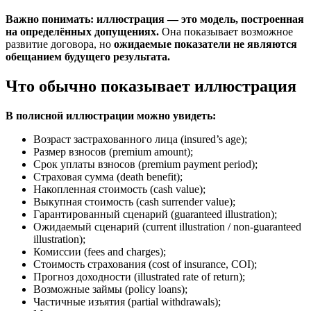
Важно понимать: иллюстрация — это модель, построенная
на определённых допущениях.
Она показывает возможное
развитие договора, но
ожидаемые показатели не являются
обещанием будущего результата.
Что обычно показывает иллюстрация
В полисной иллюстрации можно увидеть:
Возраст застрахованного лица (insured’s age);
Размер взносов (premium amount);
Срок уплаты взносов (premium payment period);
Страховая сумма (death benefit);
Накопленная стоимость (cash value);
Выкупная стоимость (cash surrender value);
Гарантированный сценарий (guaranteed illustration);
Ожидаемый сценарий (current illustration / non-guaranteed
illustration);
Комиссии (fees and charges);
Стоимость страхования (cost of insurance, COI);
Прогноз доходности (illustrated rate of return);
Возможные займы (policy loans);
Частичные изъятия (partial withdrawals);