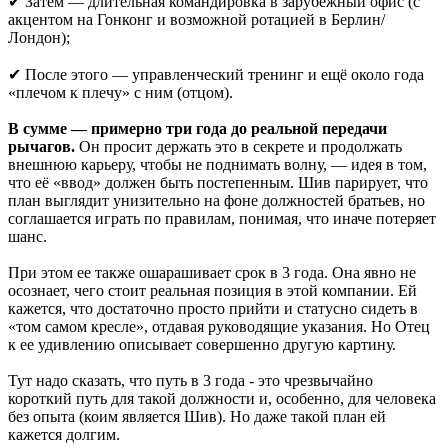
✔ Затем — длительная командировка в зарубежный офис (с
акцентом на Гонконг и возможной ротацией в Берлин/
Лондон);
✔ После этого — управленческий тренинг и ещё около года
«плечом к плечу» с ним (отцом).
В сумме — примерно три года до реальной передачи
рычагов.
Он просит держать это в секрете и продолжать
внешнюю карьеру, чтобы не поднимать волну, — идея в том,
что её «ввод» должен быть постепенным. Шив парирует, что
план выглядит унизительно на фоне должностей братьев, но
соглашается играть по правилам, понимая, что иначе потеряет
шанс.
При этом ее также ошарашивает срок в 3 года. Она явно не
осознает, чего стоит реальная позиция в этой компании. Ей
кажется, что достаточно просто прийти и статусно сидеть в
«том самом кресле», отдавая руководящие указания. Но Отец
к ее удивлению описывает совершенно другую картину.
Тут надо сказать, что путь в 3 года - это чрезвычайно
короткий путь для такой должности и, особенно, для человека
без опыта (коим является Шив). Но даже такой план ей
кажется долгим.