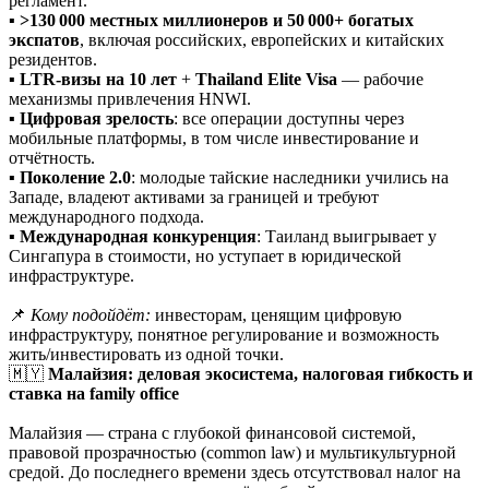
регламент.
▪️
>130 000 местных миллионеров и 50 000+ богатых
экспатов
, включая российских, европейских и китайских
резидентов.
▪️
LTR-визы на 10 лет
+
Thailand Elite Visa
— рабочие
механизмы привлечения HNWI.
▪️
Цифровая зрелость
: все операции доступны через
мобильные платформы, в том числе инвестирование и
отчётность.
▪️
Поколение 2.0
: молодые тайские наследники учились на
Западе, владеют активами за границей и требуют
международного подхода.
▪️
Международная конкуренция
: Таиланд выигрывает у
Сингапура в стоимости, но уступает в юридической
инфраструктуре.
📌
Кому подойдёт:
инвесторам, ценящим цифровую
инфраструктуру, понятное регулирование и возможность
жить/инвестировать из одной точки.
🇲🇾
Малайзия: деловая экосистема, налоговая гибкость и
ставка на family office
Малайзия — страна с глубокой финансовой системой,
правовой прозрачностью (common law) и мультикультурной
средой. До последнего времени здесь отсутствовал налог на