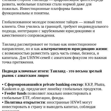
развита, мобильные платежи стали нормой даже для
пожилых. Инвестиционные платформы банков
функциональны и понятны.
Глобализованное молодое поколение тайцев — новый тип
клиента. Они учились за границей, требуют индивидуального
подхода, интеграции с зарубежными юрисдикциями и
качественного сопровождения.
Таиланд рассматривают не только как инвестиционное
направление, но и как
альтернативную юрисдикцию жизни
:
с возможностью разместить здесь часть семьи, бизнеса, и
капитала. Для UHNW-семей с азиатским фокусом это важная
точка притяжения.
Подводя ключевые итоги: Таиланд - это весьма зрелый
рынок с азиатским лицом
▪️
Сформировавшийся private banking-сектор
: KKP, Phatra,
Kasikorn и др. предлагают линейку глобальных продуктов.
▪️
Feeder funds
позволяют локально инвестировать в
глобальные ETF, облигации, фонды.
▪️
Политика открытости
: иностранные HNWI могут
инвестировать в страну и выводить капитал, соблюдая