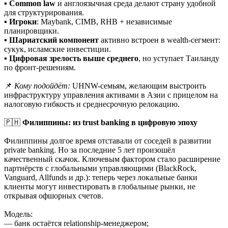
▪️
Common law
и англоязычная среда делают страну удобной
для структурирования.
▪️
Игроки
: Maybank, CIMB, RHB + независимые
планировщики.
▪️
Шариатский компонент
активно встроен в wealth-сегмент:
сукук, исламские инвестиции.
▪️
Цифровая зрелость выше среднего
, но уступает Таиланду
по фронт-решениям.
📌
Кому подойдёт:
UHNW-семьям, желающим выстроить
инфраструктуру управления активами в Азии с прицелом на
налоговую гибкость и среднесрочную релокацию.
🇵🇭
Филиппины: из trust banking в цифровую эпоху
Филиппины долгое время отставали от соседей в развитии
private banking. Но за последние 5 лет произошёл
качественный скачок. Ключевым фактором стало расширение
партнёрств с глобальными управляющими (BlackRock,
Vanguard, Allfunds и др.): теперь через локальные банки
клиенты могут инвестировать в глобальные рынки, не
открывая офшорных счетов.
Модель:
— банк остаётся relationship-менеджером;