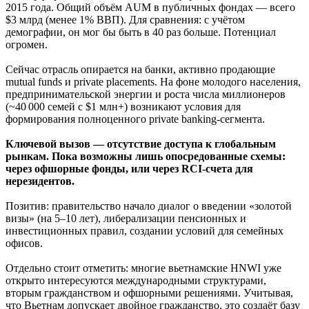
2015 года. Общий объём AUM в публичных фондах — всего
$3 млрд (менее 1% ВВП). Для сравнения: с учётом
демографии, он мог бы быть в 40 раз больше. Потенциал
огромен.
Сейчас отрасль опирается на банки, активно продающие
mutual funds и private placements. На фоне молодого населения,
предпринимательской энергии и роста числа миллионеров
(~40 000 семей с $1 млн+) возникают условия для
формирования полноценного private banking-сегмента.
Ключевой вызов — отсутствие доступа к глобальным
рынкам. Пока возможны лишь опосредованные схемы:
через офшорные фонды, или через RCI-счета для
нерезидентов.
Позитив: правительство начало диалог о введении «золотой
визы» (на 5–10 лет), либерализации пенсионных и
инвестиционных правил, создании условий для семейных
офисов.
Отдельно стоит отметить: многие вьетнамские HNWI уже
открыто интересуются международными структурами,
вторым гражданством и офшорными решениями. Учитывая,
что Вьетнам допускает двойное гражданство, это создаёт базу