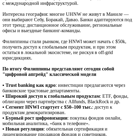
с международной инфраструктурой.
Интересна география: многие UHNW не живут в Маниле —
они выбирают Себу, Боракай, Давао. Банки адаптируются под
этот тренд: дистанционное обслуживание, региональные
офисы и выездные банкинг-команды.
Филиппины стали рынком, где HNWI может начать с $50k,
получить доступ к глобальным продуктам, и при этом
остаться в локальной экосистеме, не рискуя в off-grid
юрисдикциях.
По итогу Филиппины представляют сегодня собой
"цифровой апгрейд" классической модели
▪️
Trust banking как ядро
: инвестиции предлагаются через
банковские трастовые департаменты.
▪️
Широкий доступ к глобальным продуктам
: ETF, фонды,
облигации через партнёрства с Allfunds, BlackRock и др.
▪️
Сегмент HNWI стартует с $50–100 тыс.
: доступ к
продуктам демократизирован.
▪️
Бурный рост цифровизации
: покупка фондов онлайн,
мобильная аналитика, «банк в телефоне».
▪️
Новая регуляция
: обязательная сертификация и
лицензирование продавцов фондов и советников.