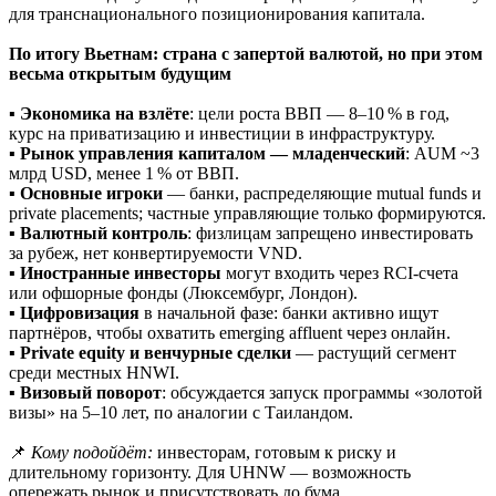
для транснационального позиционирования капитала.
По итогу
Вьетнам: страна с запертой валютой, но при этом
весьма открытым будущим
▪️
Экономика на взлёте
: цели роста ВВП — 8–10 % в год,
курс на приватизацию и инвестиции в инфраструктуру.
▪️
Рынок управления капиталом — младенческий
: AUM ~3
млрд USD, менее 1 % от ВВП.
▪️
Основные игроки
— банки, распределяющие mutual funds и
private placements; частные управляющие только формируются.
▪️
Валютный контроль
: физлицам запрещено инвестировать
за рубеж, нет конвертируемости VND.
▪️
Иностранные инвесторы
могут входить через RCI-счета
или офшорные фонды (Люксембург, Лондон).
▪️
Цифровизация
в начальной фазе: банки активно ищут
партнёров, чтобы охватить emerging affluent через онлайн.
▪️
Private equity и венчурные сделки
— растущий сегмент
среди местных HNWI.
▪️
Визовый поворот
: обсуждается запуск программы «золотой
визы» на 5–10 лет, по аналогии с Таиландом.
📌
Кому подойдёт:
инвесторам, готовым к риску и
длительному горизонту. Для UHNW — возможность
опережать рынок и присутствовать до бума.