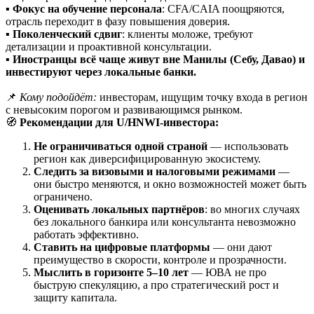
▪️
Фокус на обучение персонала
: CFA/CAIA поощряются,
отрасль переходит в фазу повышения доверия.
▪️
Поколенческий сдвиг
: клиенты моложе, требуют
детализации и проактивной консультации.
▪️
Иностранцы всё чаще живут вне Манилы (Себу, Давао) и
инвестируют через локальные банки.
📌
Кому подойдёт:
инвесторам, ищущим точку входа в регион
с невысоким порогом и развивающимся рынком.
🧭
Рекомендации для U/HNWI-инвестора:
Не ограничиваться одной страной
— использовать
регион как диверсифицированную экосистему.
Следить за визовыми и налоговыми режимами
—
они быстро меняются, и окно возможностей может быть
ограничено.
Оценивать локальных партнёров
: во многих случаях
без локального банкира или консультанта невозможно
работать эффективно.
Ставить на цифровые платформы
— они дают
преимущество в скорости, контроле и прозрачности.
Мыслить в горизонте 5–10 лет
— ЮВА не про
быструю спекуляцию, а про стратегический рост и
защиту капитала.