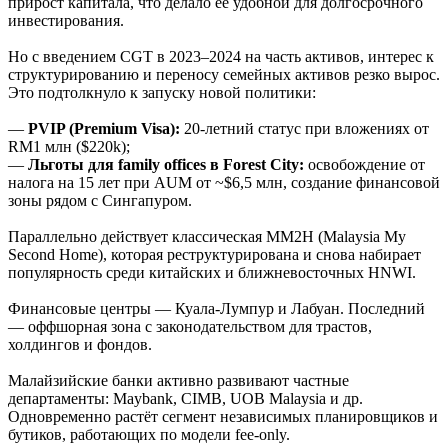
прирост капитала, что делало её удобной для долгосрочного
инвестирования.
Но с введением CGT в 2023–2024 на часть активов, интерес к
структурированию и переносу семейных активов резко вырос.
Это подтолкнуло к запуску новой политики:
—
PVIP (Premium Visa):
20-летний статус при вложениях от
RM1 млн ($220k);
—
Льготы для family offices в Forest City:
освобождение от
налога на 15 лет при AUM от ~$6,5 млн, создание финансовой
зоны рядом с Сингапуром.
Параллельно действует классическая MM2H (Malaysia My
Second Home), которая реструктурирована и снова набирает
популярность среди китайских и ближневосточных HNWI.
Финансовые центры — Куала-Лумпур и Лабуан. Последний
— оффшорная зона с законодательством для трастов,
холдингов и фондов.
Малайзийские банки активно развивают частные
департаменты: Maybank, CIMB, UOB Malaysia и др.
Одновременно растёт сегмент независимых планировщиков и
бутиков, работающих по модели fee-only.