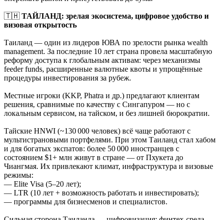
🇹🇭
ТАЙЛАНД: зрелая экосистема, цифровое удобство и
визовая открытость
Таиланд — один из лидеров ЮВА по зрелости рынка wealth
management. За последние 10 лет страна провела масштабную
реформу доступа к глобальным активам: через механизмы
feeder funds, расширенные валютные квоты и упрощённые
процедуры инвестирования за рубеж.
Местные игроки (KKP, Phatra и др.) предлагают клиентам
решения, сравнимые по качеству с Сингапуром — но с
локальным сервисом, на тайском, и без лишней бюрократии.
Тайские HNWI (~130 000 человек) всё чаще работают с
мультистрановыми портфелями. При этом Таиланд стал хабом
и для богатых экспатов: более 50 000 иностранцев с
состоянием $1+ млн живут в стране — от Пхукета до
Чиангмая. Их привлекают климат, инфраструктура и визовые
режимы:
— Elite Visa (5–20 лет);
— LTR (10 лет + возможность работать и инвестировать);
— программы для бизнесменов и специалистов.
Сильная сторона Таиланда — цифровизация: финтех-среда