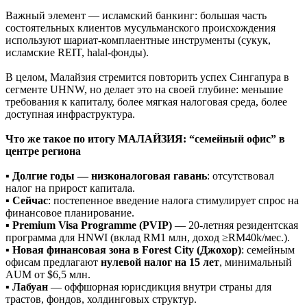
Важный элемент — исламский банкинг: большая часть
состоятельных клиентов мусульманского происхождения
используют шариат-комплаентные инструменты (сукук,
исламские REIT, halal-фонды).
В целом, Малайзия стремится повторить успех Сингапура в
сегменте UHNW, но делает это на своей глубине: меньшие
требования к капиталу, более мягкая налоговая среда, более
доступная инфраструктура.
Что же такое по итогу
МАЛАЙЗИЯ: “семейный офис” в
центре региона
▪️
Долгие годы — низконалоговая гавань
: отсутствовал
налог на прирост капитала.
▪️
Сейчас
: постепенное введение налога стимулирует спрос на
финансовое планирование.
▪️
Premium Visa Programme (PVIP)
— 20-летняя резидентская
программа для HNWI (вклад RM1 млн, доход ≥RM40k/мес.).
▪️
Новая финансовая зона в Forest City (Джохор)
: семейным
офисам предлагают
нулевой налог на 15 лет
, минимальный
AUM от $6,5 млн.
▪️
Лабуан
— оффшорная юрисдикция внутри страны для
трастов, фондов, холдинговых структур.