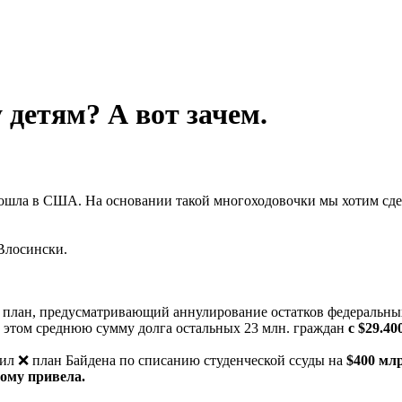
 детям? А вот зачем.
оизошла в США. На основании такой многоходовочки мы хотим сде
 Влосински.
 план, предусматривающий аннулирование остатков федеральны
и этом среднюю сумму долга остальных 23 млн. граждан
с $29.40
л ❌ план Байдена по списанию студенческой ссуды на
$400 млр
тому привела.