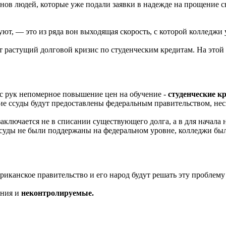
ов людей, которые уже подали заявки в надежде на прощение 
руют, — это из ряда вон выходящая скорость, с которой колледжи
т растущий долговой кризис по студенческим кредитам. На этой 
 с рук непомерное повышение цен на обучение -
студенческие к
ие ссуды будут предоставлены федеральным правительством, нес
аключается не в списании существующего долга, а в для начала 
 ссуды не были поддержаны на федеральном уровне, колледжи бы
иканское правительство и его народ будут решать эту проблему и
ения и
неконтролируемые.