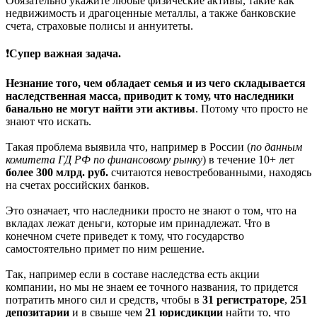
Обязательно укажите любые физические активы, такие как
недвижимость и драгоценные металлы, а также банковские
счета, страховые полисы и аннуитеты.
❗️
Супер важная задача.
Незнание того, чем обладает семья и из чего складывается
наследственная масса, приводит к тому, что наследники
банально не могут найти эти активы
. Потому что просто не
знают что искать.
Такая проблема выявила что, например в России (
по данным
комитета ГД РФ по финансовому рынку
) в течение 10+ лет
более 300 млрд. руб.
считаются невостребованными, находясь
на счетах российских банков.
Это означает, что наследники просто не знают о том, что на
вкладах лежат деньги, которые им принадлежат. Что в
конечном счете приведет к тому, что государство
самостоятельно примет по ним решение.
Так, например если в составе наследства есть акции
компании, но мы не знаем ее точного названия, то придется
потратить много сил и средств, чтобы в
31 регистраторе
,
251
депозитарии
и в свыше чем
21 юрисдикции
найти то, что