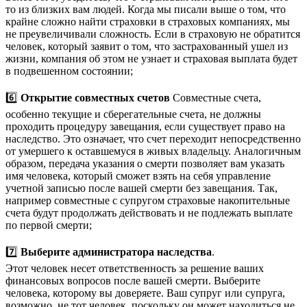
то из близких вам людей. Когда мы писали выше о том, что
крайне сложно найти страховки в страховых компаниях, мы
не преувеличивали сложность. Если в страховую не обратится
человек, который заявит о том, что застрахованный ушел из
жизни, компания об этом не узнает и страховая выплата будет
в подвешенном состоянии;
6️⃣
Открытие совместных счетов
Совместные счета,
особенно текущие и сберегательные счета, не должны
проходить процедуру завещания, если существует право на
наследство. Это означает, что счет переходит непосредственно
от умершего к оставшемуся в живых владельцу. Аналогичным
образом, передача указания о смерти позволяет вам указать
имя человека, который сможет взять на себя управление
учетной записью после вашей смерти без завещания. Так,
например совместные с супругом страховые накопительные
счета будут продолжать действовать и не подлежать выплате
по первой смерти;
7️⃣
Выберите администратора наследства
.
Этот человек несет ответственность за решение ваших
финансовых вопросов после вашей смерти. Выберите
человека, которому вы доверяете. Ваш супруг или супруга,
возможно, не тот человек, поскольку он может находиться не